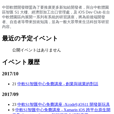
中部軟體開發聯盟為了要推廣更多新知給開發者，與台中軟
體園
區智匯 S1 大樓、經濟部加工出口管理處，及 iOS Dev Club 在台
中軟體園區內展開一系列有系統的研習講座，將為前後端開
發
者、自造者等帶來技術知識，並為一般大眾帶來生活科技等研習
內容。
最近の予定イベント
公開イベントはありません
イベント履歴
2017/10
21
中軟S1智匯中心免費講座 - 創業與就業的對話
2017/09
23
中軟S1智匯中心免費講座 -Xcode9,iOS11 開發新玩具
9
中軟S1智匯中心免費講座 - Xamarin iOS 跨平台原生開